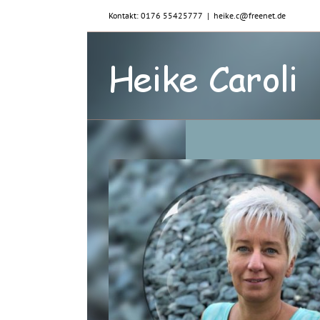
Zum
Kontakt: 0176 55425777
|
heike.c@freenet.de
Inhalt
springen