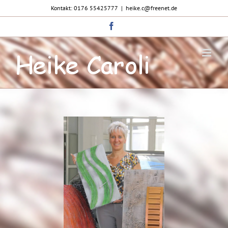
Zum
Kontakt: 0176 55425777
|
heike.c@freenet.de
Inhalt
springen
Facebook