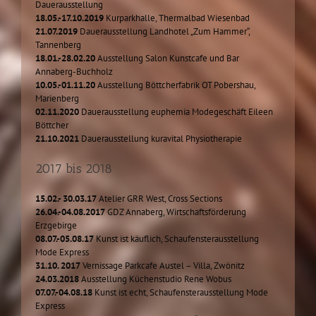
Dauerausstellung
18.05.-17.10.2019
Kurparkhalle, Thermalbad Wiesenbad
21.07.2019
Dauerausstellung Landhotel „Zum Hammer“,
Tannenberg
18.01.-28.02.20
Ausstellung Salon Kunstcafe und Bar
Annaberg-Buchholz
10.05.-01.11.20
Ausstellung Böttcherfabrik OT Pobershau,
Marienberg
02.11.2020
Dauerausstellung euphemia Modegeschäft Eileen
Böttcher
21.10.2021
Dauerausstellung kuravital Physiotherapie
2017 bis 2018
15.02.- 30.03.17
Atelier GRR West, Cross Sections
26.04.-04.08.2017
GDZ Annaberg, Wirtschaftsförderung
Erzgebirge
08.07.-05.08.17
Kunst ist käuflich, Schaufensterausstellung
Mode Express
31.10. 2017
Vernissage Parkcafe Austel – Villa, Zwönitz
24.03.2018
Ausstellung Küchenstudio Rene Wobus
07.07.-04.08.18
Kunst ist echt, Schaufensterausstellung Mode
Express