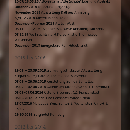
26.07.-18.08.18
ABC-Gallerie „Alte Schule“, Edel und Abstrakt
Oktober 2018
Volksbank Erzgebirge
November 2018
Ausstellung Rathaus Annaberg
8./9.12.2018
Advent in den Höfen
Dezember-Februar 2018
Atelier West
08.11.- 11.12.19
Erzgebirgssparkasse Annaberg-Buchholz
08.12.19
Weihnachtsmarkt Kurparkhalle Thermalbad
Wiesenbad
Dezember 2018
Energiebüro Ralf Hildebrandt
2015 bis 2016
16.05. – 20.09.2015
„Schwungvoll abstrakt“ Ausstellung
Kurparkhalle / Galerie Thermalbad Wiesenbad
08.05. – 26.06.2015
Ausstellung Schloß Schlettau
05.02. – 02.04.2016
Galerie am Alten Gaswerk 1, Olbernhau
05.05.-05.06.2016
Galerie Bröemse , CZ , Franzensbad
06.05.2016
Galerie Traditionshotel Wilder Mann
18.07.2016
Mercedes-Benz Schloz & Wöllenstein GmbH &
Co.KG
26.10.2016
Berghotel Pöhlberg
2012 bis 2014