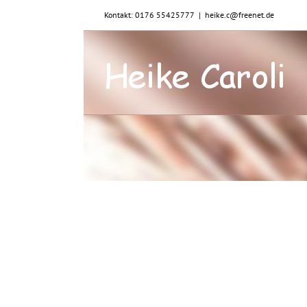
Zum
Kontakt: 0176 55425777
|
heike.c@freenet.de
Inhalt
springen