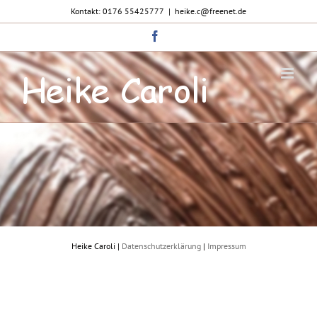
Zum
Kontakt: 0176 55425777
|
heike.c@freenet.de
Inhalt
springen
Facebook
Heike Caroli |
Datenschutzerklärung
|
Impressum