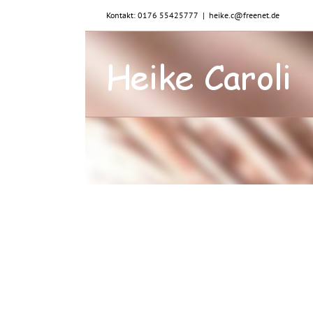
Zum
Kontakt: 0176 55425777
|
heike.c@freenet.de
Inhalt
springen