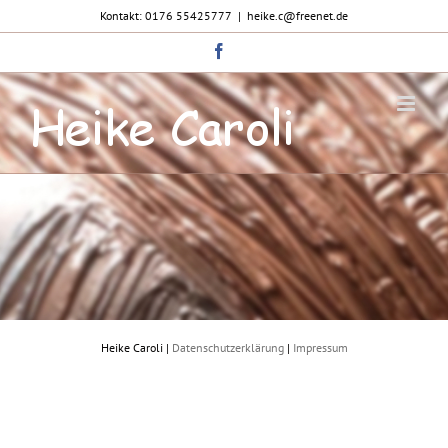
Zum
Kontakt: 0176 55425777
|
heike.c@freenet.de
Inhalt
springen
Facebook
Heike Caroli |
Datenschutzerklärung
|
Impressum