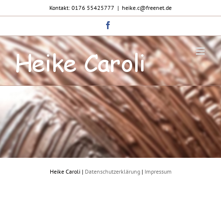
Zum
Kontakt: 0176 55425777
|
heike.c@freenet.de
Inhalt
springen
Facebook
Heike Caroli |
Datenschutzerklärung
|
Impressum