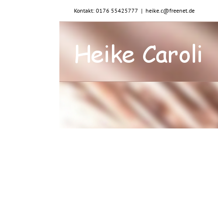
Zum
Kontakt: 0176 55425777
|
heike.c@freenet.de
Inhalt
springen