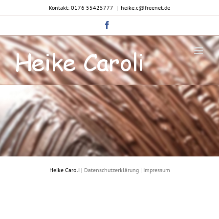
Zum
Kontakt: 0176 55425777
|
heike.c@freenet.de
Inhalt
springen
Facebook
Heike Caroli |
Datenschutzerklärung
|
Impressum