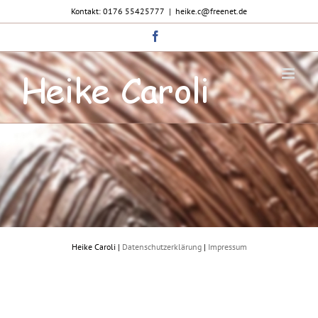
Zum
Kontakt: 0176 55425777
|
heike.c@freenet.de
Inhalt
springen
Facebook
Heike Caroli |
Datenschutzerklärung
|
Impressum