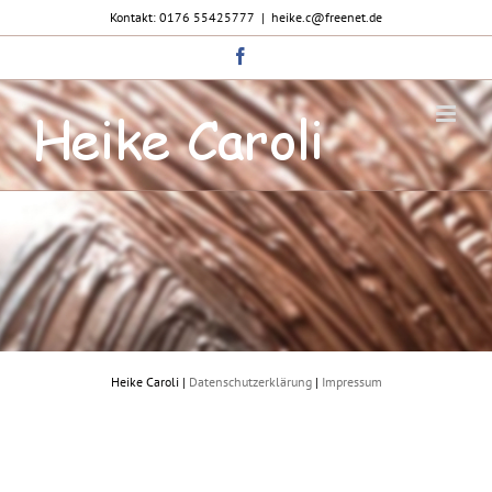
Zum
Kontakt: 0176 55425777
|
heike.c@freenet.de
Inhalt
springen
Facebook
Heike Caroli |
Datenschutzerklärung
|
Impressum