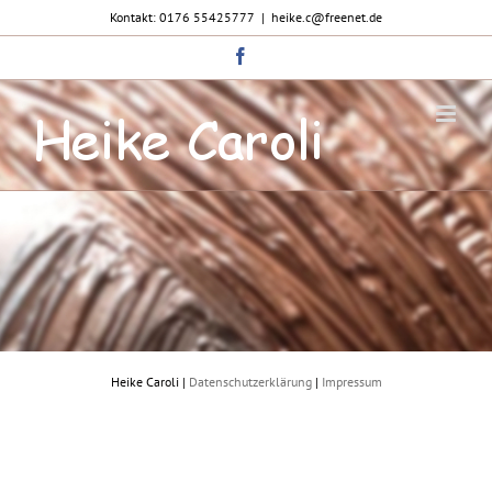
Zum
Kontakt: 0176 55425777
|
heike.c@freenet.de
Inhalt
springen
Facebook
Heike Caroli |
Datenschutzerklärung
|
Impressum