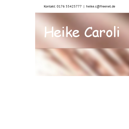
Zum
Kontakt: 0176 55425777
|
heike.c@freenet.de
Inhalt
springen