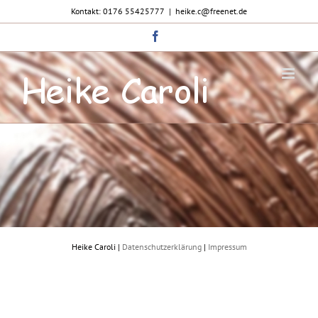
Zum
Kontakt: 0176 55425777
|
heike.c@freenet.de
Inhalt
springen
Facebook
Heike Caroli |
Datenschutzerklärung
|
Impressum