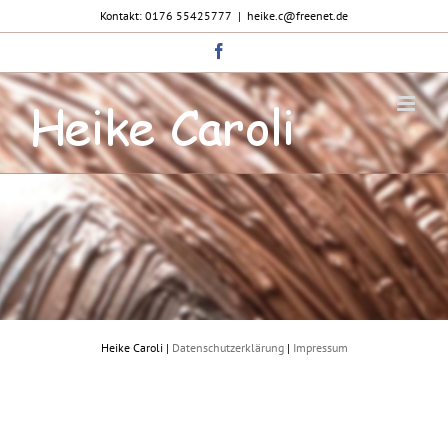
Zum
Kontakt: 0176 55425777
|
heike.c@freenet.de
Inhalt
springen
Facebook
Heike Caroli |
Datenschutzerklärung
|
Impressum