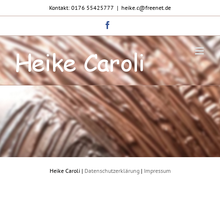
Zum
Kontakt: 0176 55425777
|
heike.c@freenet.de
Inhalt
springen
Facebook
Heike Caroli |
Datenschutzerklärung
|
Impressum