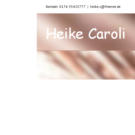
Zum
Kontakt: 0176 55425777
|
heike.c@freenet.de
Inhalt
springen