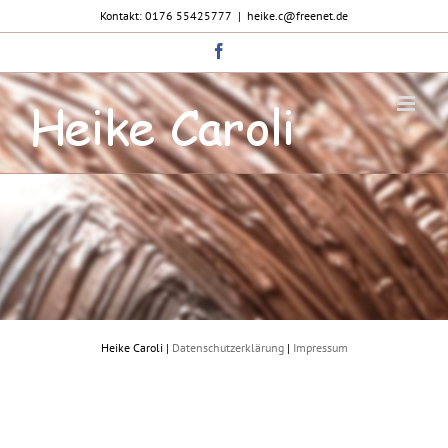
Zum
Kontakt: 0176 55425777
|
heike.c@freenet.de
Inhalt
springen
Facebook
Heike Caroli |
Datenschutzerklärung
|
Impressum