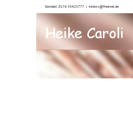
Zum
Kontakt: 0176 55425777
|
heike.c@freenet.de
Inhalt
springen