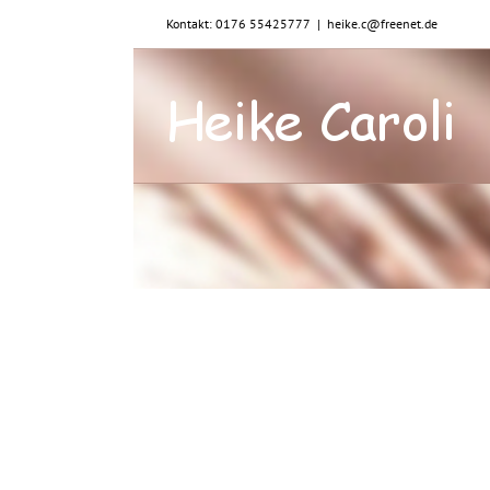
Zum
Kontakt: 0176 55425777
|
heike.c@freenet.de
Inhalt
springen