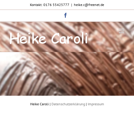
Zum
Kontakt: 0176 55425777
|
heike.c@freenet.de
Inhalt
springen
Facebook
Heike Caroli |
Datenschutzerklärung
|
Impressum