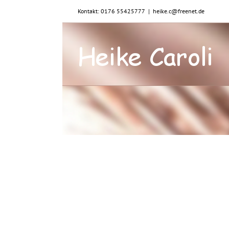
Zum
Kontakt: 0176 55425777
|
heike.c@freenet.de
Inhalt
springen