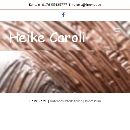
Zum
Kontakt: 0176 55425777
|
heike.c@freenet.de
Inhalt
springen
Facebook
Heike Caroli |
Datenschutzerklärung
|
Impressum