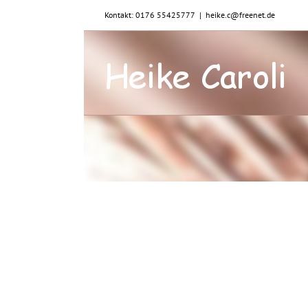
Zum
Kontakt: 0176 55425777
|
heike.c@freenet.de
Inhalt
springen