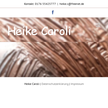
Zum
Kontakt: 0176 55425777
|
heike.c@freenet.de
Inhalt
springen
Facebook
Heike Caroli |
Datenschutzerklärung
|
Impressum