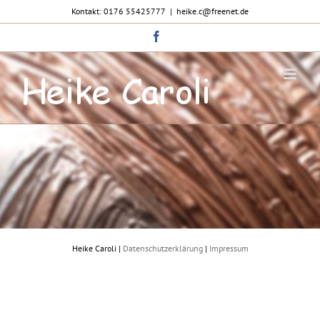
Zum
Kontakt: 0176 55425777
|
heike.c@freenet.de
Inhalt
springen
Facebook
Heike Caroli |
Datenschutzerklärung
|
Impressum