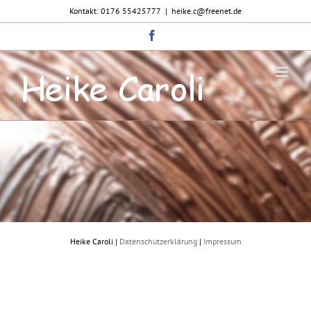
Zum
Kontakt: 0176 55425777
|
heike.c@freenet.de
Inhalt
springen
Facebook
Heike Caroli |
Datenschutzerklärung
|
Impressum