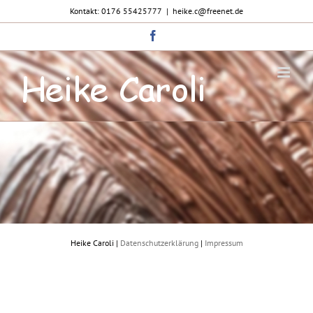
Zum
Kontakt: 0176 55425777
|
heike.c@freenet.de
Inhalt
springen
Facebook
Heike Caroli |
Datenschutzerklärung
|
Impressum