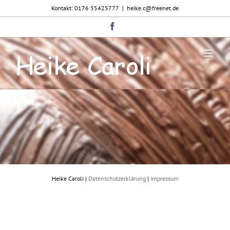
Zum
Kontakt: 0176 55425777
|
heike.c@freenet.de
Inhalt
springen
Facebook
Heike Caroli |
Datenschutzerklärung
|
Impressum