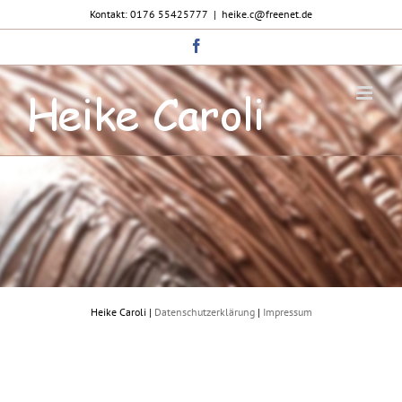
Zum
Kontakt: 0176 55425777
|
heike.c@freenet.de
Inhalt
springen
Facebook
Heike Caroli |
Datenschutzerklärung
|
Impressum