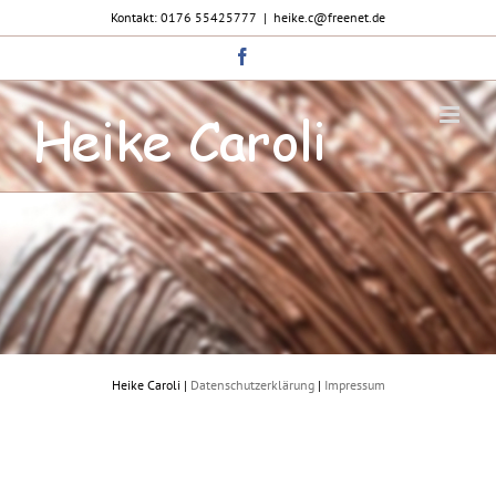
Zum
Kontakt: 0176 55425777
|
heike.c@freenet.de
Inhalt
springen
Facebook
Heike Caroli |
Datenschutzerklärung
|
Impressum