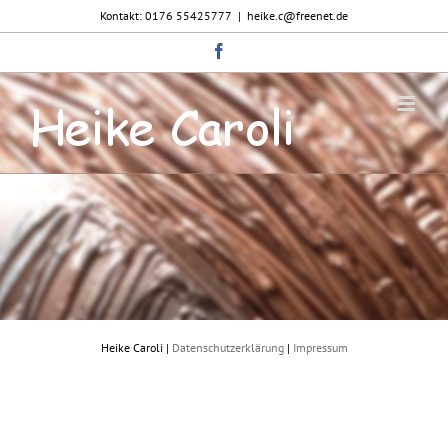
Zum
Kontakt: 0176 55425777
|
heike.c@freenet.de
Inhalt
springen
Facebook
Heike Caroli |
Datenschutzerklärung
|
Impressum