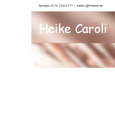
Zum
Kontakt: 0176 55425777
|
heike.c@freenet.de
Inhalt
springen