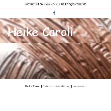
Zum
Kontakt: 0176 55425777
|
heike.c@freenet.de
Inhalt
springen
Facebook
Heike Caroli |
Datenschutzerklärung
|
Impressum