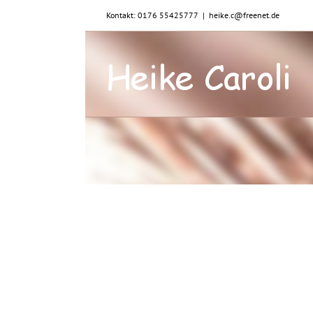
Zum
Kontakt: 0176 55425777
|
heike.c@freenet.de
Inhalt
springen