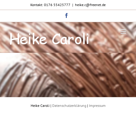
Zum
Kontakt: 0176 55425777
|
heike.c@freenet.de
Inhalt
springen
Facebook
Heike Caroli |
Datenschutzerklärung
|
Impressum