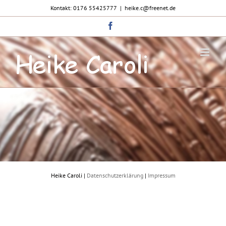
Zum
Kontakt: 0176 55425777
|
heike.c@freenet.de
Inhalt
springen
Facebook
Heike Caroli |
Datenschutzerklärung
|
Impressum