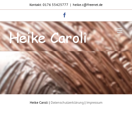
Zum
Kontakt: 0176 55425777
|
heike.c@freenet.de
Inhalt
springen
Facebook
Heike Caroli |
Datenschutzerklärung
|
Impressum