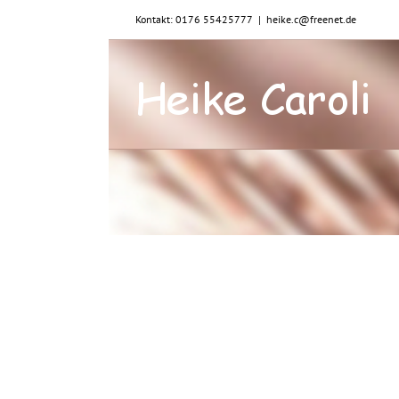
Zum
Kontakt: 0176 55425777
|
heike.c@freenet.de
Inhalt
springen