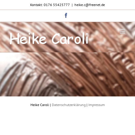
Zum
Kontakt: 0176 55425777
|
heike.c@freenet.de
Inhalt
springen
Facebook
Heike Caroli |
Datenschutzerklärung
|
Impressum