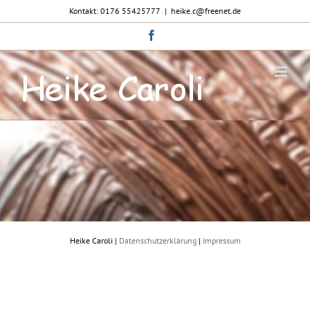
Zum
Kontakt: 0176 55425777
|
heike.c@freenet.de
Inhalt
springen
Facebook
Heike Caroli |
Datenschutzerklärung
|
Impressum