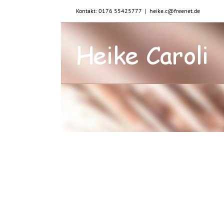
Zum
Kontakt: 0176 55425777
|
heike.c@freenet.de
Inhalt
springen