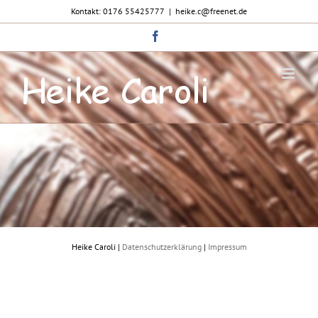
Zum
Kontakt: 0176 55425777
|
heike.c@freenet.de
Inhalt
springen
Facebook
Heike Caroli |
Datenschutzerklärung
|
Impressum