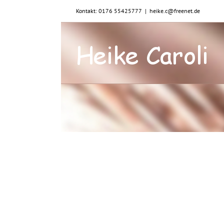
Zum
Kontakt: 0176 55425777
|
heike.c@freenet.de
Inhalt
springen