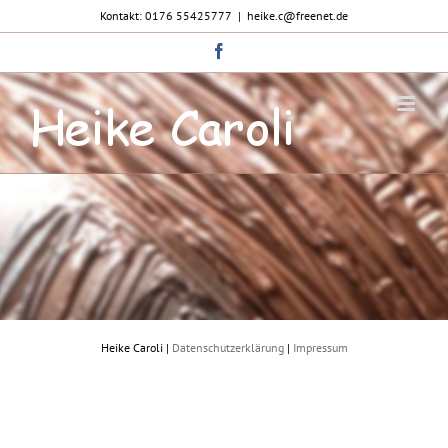
Zum
Kontakt: 0176 55425777
|
heike.c@freenet.de
Inhalt
springen
Facebook
Heike Caroli |
Datenschutzerklärung
|
Impressum