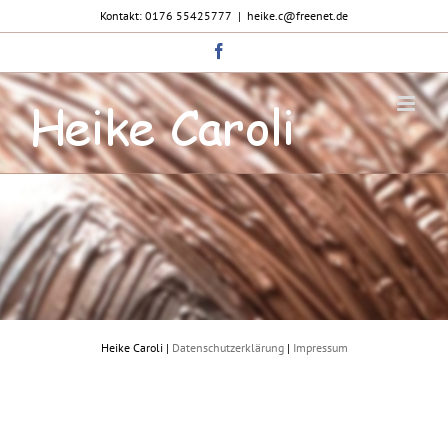
Zum
Kontakt: 0176 55425777
|
heike.c@freenet.de
Inhalt
springen
Facebook
Heike Caroli |
Datenschutzerklärung
|
Impressum