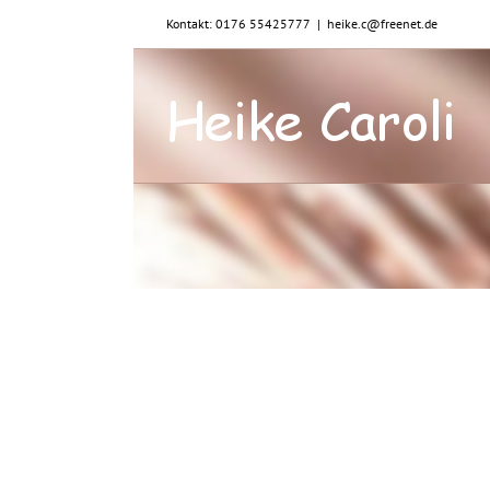
Zum
Kontakt: 0176 55425777
|
heike.c@freenet.de
Inhalt
springen