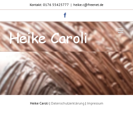
Zum
Kontakt: 0176 55425777
|
heike.c@freenet.de
Inhalt
springen
Facebook
Heike Caroli |
Datenschutzerklärung
|
Impressum