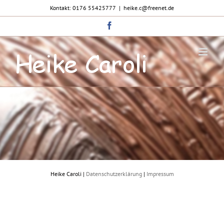
Zum
Kontakt: 0176 55425777
|
heike.c@freenet.de
Inhalt
springen
Facebook
Heike Caroli |
Datenschutzerklärung
|
Impressum