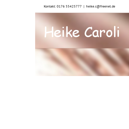
Zum
Kontakt: 0176 55425777
|
heike.c@freenet.de
Inhalt
springen